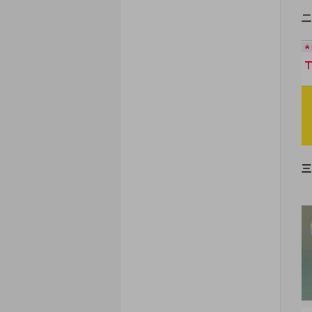
二
三
1