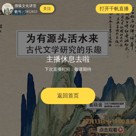
搜狐文化讲堂
打开千帆直播
关注
帆号：
5912653
主播休息去啦
下次直播时间：
敬请期待
返回首页