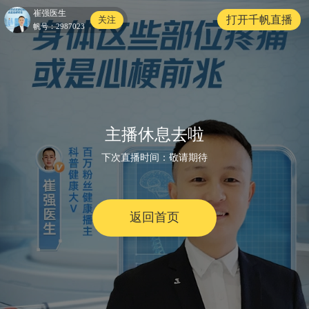
崔强医生
打开千帆直播
关注
帆号：
2987023
主播休息去啦
下次直播时间：
敬请期待
返回首页