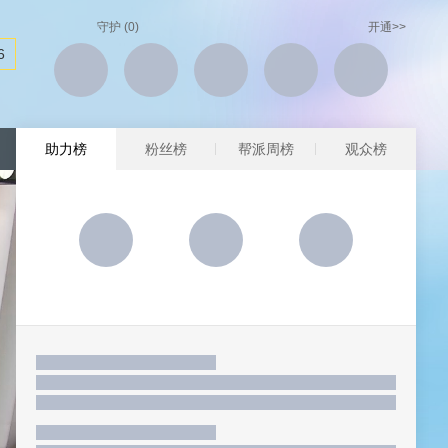
守护
(0)
开通>>
6
助力榜
粉丝榜
帮派周榜
观众榜