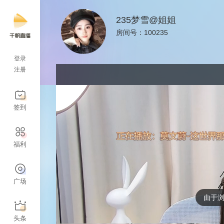
235梦雪@姐姐
房间号：100235
登录
注册
签到
福利
广场
由于
头条